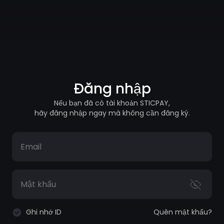
Đăng nhập
Nếu bạn đã có tài khoản STICPAY,
hãy đăng nhập ngay mà không cần đăng ký.
Email
Mật khẩu
Ghi nhớ ID
Quên mật khẩu?