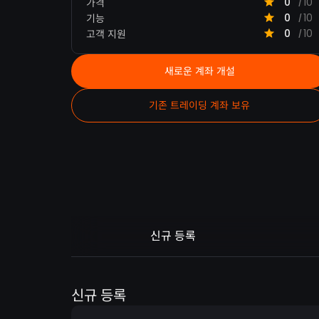
0
10
가격
/
0
10
기능
/
0
10
고객 지원
/
새로운 계좌 개설
기존 트레이딩 계좌 보유
신규 등록
신규 등록