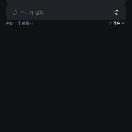
총
0
개의 브로커
인기순