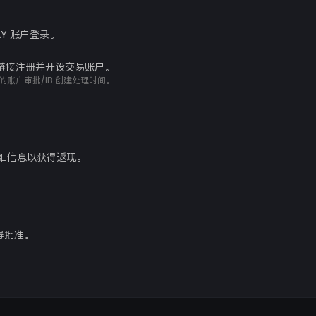
AY 账户登录。
专用链接注册并开设交易账户。
的账户审批/IB 创建处理时间。
细信息以获得返现。
得批准。