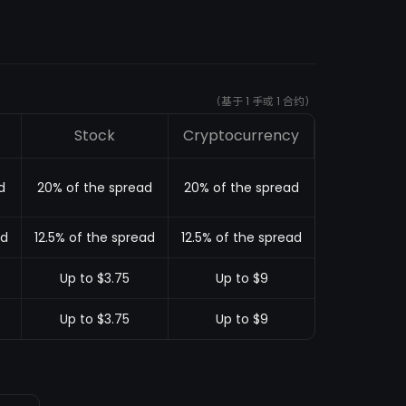
（基于 1 手或 1 合约）
Stock
Cryptocurrency
d
20% of the spread
20% of the spread
ad
12.5% of the spread
12.5% of the spread
Up to $3.75
Up to $9
Up to $3.75
Up to $9