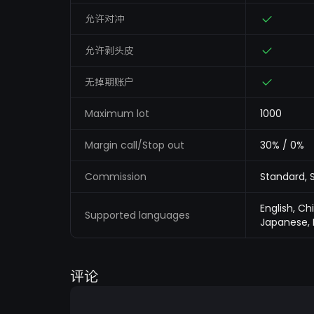
允许对冲
允许剥头皮
无掉期账户
Maximum lot
1000
Margin call/Stop out
30% / 0%
Commission
Standard, S
English, Ch
Supported languages
Japanese, 
评论