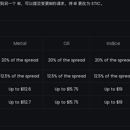
另一个 IB，可以提交变更IB的请求，将 IB 更改为 STIC。
Metal
Oil
Indice
20% of the spread
20% of the spread
20% of the sprea
12.5% of the spread
12.5% of the spread
12.5% of the spre
Up to $112.6
Up to $15.75
Up to $19
Up to $112.7
Up to $15.75
Up to $19