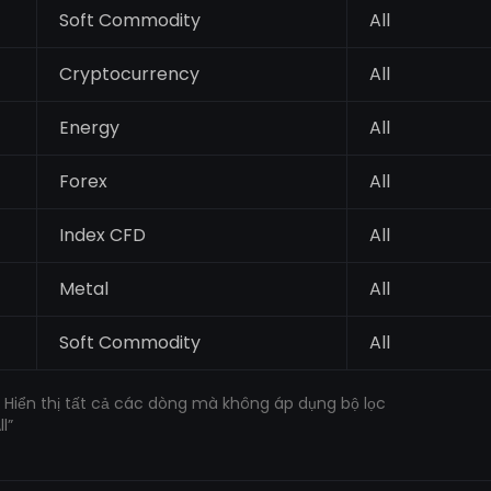
Soft Commodity
All
Cryptocurrency
All
Energy
All
Forex
All
Index CFD
All
Metal
All
Soft Commodity
All
s: Hiển thị tất cả các dòng mà không áp dụng bộ lọc
l”