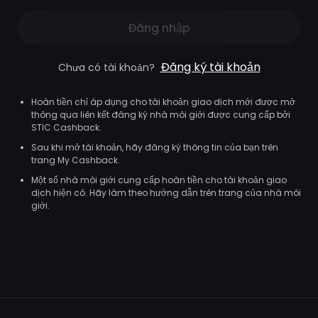
Đăng nhập
Đăng ký tài khoản
Chưa có tài khoản?
Hoàn tiền chỉ áp dụng cho tài khoản giao dịch mới được mở
thông qua liên kết đăng ký nhà môi giới được cung cấp bởi
STIC Cashback.
Sau khi mở tài khoản, hãy đăng ký thông tin của bạn trên
trang My Cashback.
Một số nhà môi giới cung cấp hoàn tiền cho tài khoản giao
dịch hiện có. Hãy làm theo hướng dẫn trên trang của nhà môi
giới.