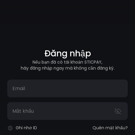
Đăng nhập
Nếu bạn đã có tài khoản STICPAY,
hãy đăng nhập ngay mà không cần đăng ký.
Email
Mật khẩu
Ghi nhớ ID
Quên mật khẩu?