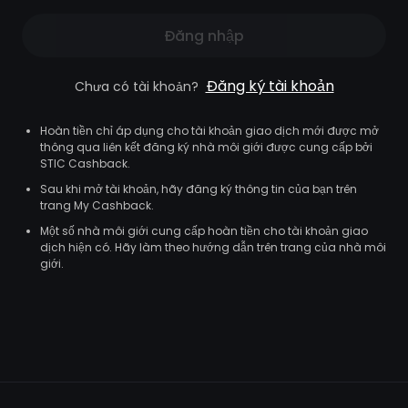
Đăng nhập
Đăng ký tài khoản
Chưa có tài khoản?
Hoàn tiền chỉ áp dụng cho tài khoản giao dịch mới được mở
thông qua liên kết đăng ký nhà môi giới được cung cấp bởi
STIC Cashback.
Sau khi mở tài khoản, hãy đăng ký thông tin của bạn trên
trang My Cashback.
Một số nhà môi giới cung cấp hoàn tiền cho tài khoản giao
dịch hiện có. Hãy làm theo hướng dẫn trên trang của nhà môi
giới.