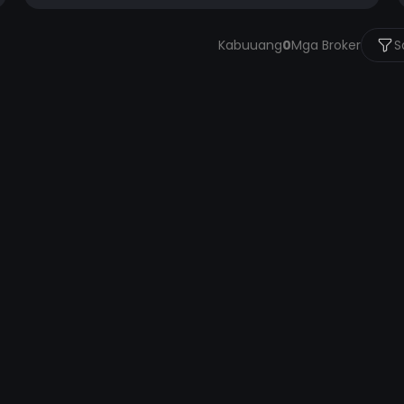
Kabuuang
0
Mga Broker
S