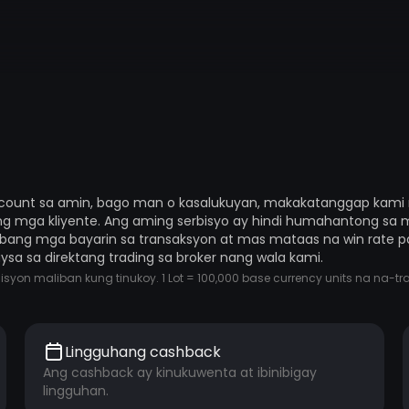
account sa amin, bago man o kasalukuyan, makakatanggap kami 
g mga kliyente. Ang aming serbisyo ay hindi humahantong sa m
abang mga bayarin sa transaksyon at mas mataas na win rate p
a sa direktang trading sa broker nang wala kami.
n maliban kung tinukoy. 1 Lot = 100,000 base currency units na na-tr
Lingguhang cashback
Ang cashback ay kinukuwenta at ibinibigay
lingguhan.