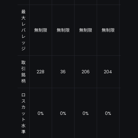
最
大
レ
バ
無制限
無制限
無制限
無制限
無制限
レ
ッ
ジ
取
引
228
36
206
204
228
銘
柄
ロ
ス
カ
ッ
0%
0%
0%
0%
0%
ト
水
準