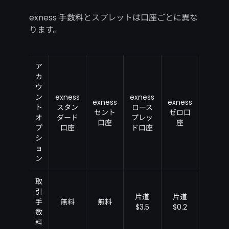
exness 手数料とスプレットは口座ごとに異な
ります。
ア
カ
ウ
ン
exness
exness
exness
exness
exnes
ト
スタン
ロース
セント
ゼロ口
プロ口
オ
ダード
プレッ
口座
座
座
プ
口座
ド口座
シ
ョ
ン
取
引
片道
片道
手
無料
無料
無料
$3.5
$0.2
数
料