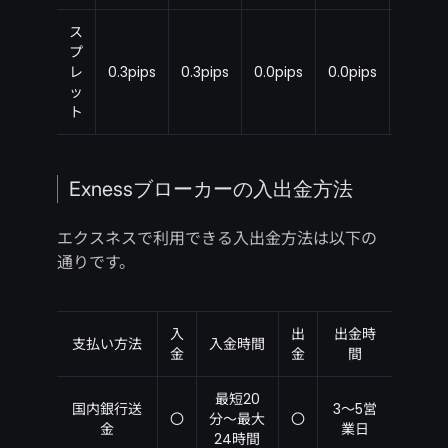
ス
プ
レ
0.3pips
0.3pips
0.0pips
0.0pips
0.1pips
ッ
ト
Exnessブローカーの入出金方法
エクスネスで利用できる入出金方法は以下の
通りです。
入
出
出金時
支払い方法
入金時間
金
金
間
最短20
国内銀行送
3～5営
〇
分～最大
〇
金
業日
24時間