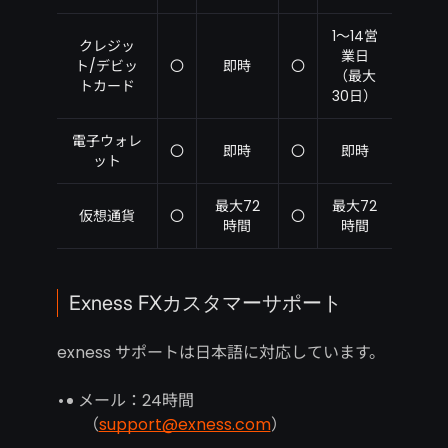
1～14営
クレジッ
業日
ト/デビッ
〇
即時
〇
（最大
トカード
30日）
電子ウォレ
〇
即時
〇
即時
ット
最大72
最大72
仮想通貨
〇
〇
時間
時間
Exness FXカスタマーサポート
exness サポートは日本語に対応しています。
メール：24時間
（
support@exness.com
）