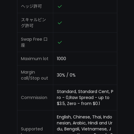
ヘッジ許可
スキャルピン
グ許可
Swap Free 口
座
Maximum lot
1000
Margin
30% / 0%
call/Stop out
Standard, Standard Cent, P
Commission
ro - 0,Raw Spread - up to
$3.5, Zero - from $0.1
English, Chinese, Thai, Indo
nesian, Arabic, Hindi and Ur
Supported
du, Bengali, Vietnamese, J