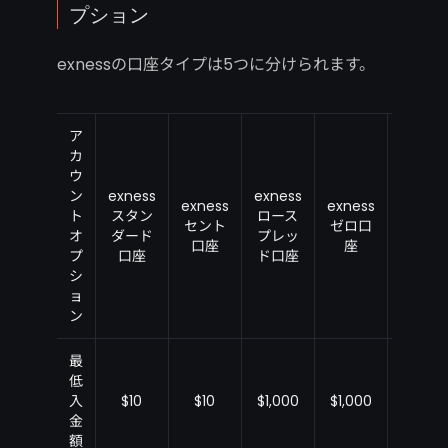
プション
exnessの口座タイプは5つに分けられます。
ア
カ
ウ
ン
exness
exness
exness
exness
exness
ト
スタン
ロース
セント
ゼロ口
プロ口
オ
ダード
プレッ
口座
座
座
プ
口座
ド口座
シ
ョ
ン
最
低
入
$10
$10
$1,000
$1,000
$1,000
金
額