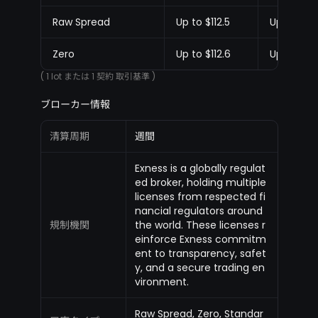
Raw Spread
Up to $112.5
Up to $112
Zero
Up to $112.6
Up to $112
( 1 lot または 1 契約 取引基準 )
ブローカー情報
清算周期
週間
Exness is a globally regulat
ed broker, holding multiple
licenses from respected fi
nancial regulators around
規制機関
the world. These licenses r
einforce Exness commitm
ent to transparency, safet
y, and a secure trading en
vironment.
Raw Spread, Zero, Standar