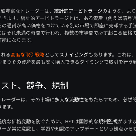
経験豊富なトレーダーは、
統計的アービトラージ
のような、よ
できます。統計的アービトラージとは、ある資産（例えば暗号
その通貨が高い価格をつけている別の市場で即座に売却する手
てはそれ未満の時間で行われ、複数の市場間で必ず起こる価格
可能になります。
される
高度な取引戦略
として
スナイピング
もあります。これは
つまりその資産を最も安く購入できるタイミングで取引を行う
コスト、競争、規制
トレーダーは、その市場に
多大な流動性
をもたらすため、必然
ります。
度な価格変動を防ぐために、HFTは国際的な
規制監視
がます
ダーが常に意識し、学習や知識のアップデートという観点から