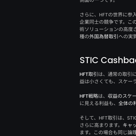
側面の一つです。
さらに、HFTの世界に参
企業同士の競争です。こ
術ソリューションの高度
種の
外国為替取引
への実
STIC Cas
HFT取引
は、通常の取引に
益は小さくても、スケー
HFT戦略
は、
収益のスケ
に見える利益も、
全体の
そして、HFT取引は、STIC
さらに高まります。
キャ
ます。この場合も同じ論