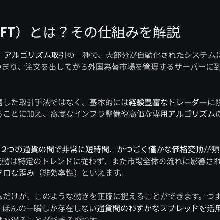
FT）とは？その仕組みを解説
、
アルゴリズム取引
の一種で、大部分が自動化されたシステム
つまり、注文を出してから外国為替市場を管理するサーバーに
適した取引手法ではなく、基本的には
経験豊富なトレーダー
に
ることに加え、高度なインフラ整備や高価な
専用アルゴリズム
、
2つの通貨の間で非常に短時間、かつごく僅かな価格変動
が頻
変動は特定のトレンドに従わず、また市場全体の流れに影響さ
クロな歪み
（非効率性）といえます。
ムだけが、このような動きを正確に捉えることができます。つ
、ほんの一瞬しか存在しない
通貨間のわずかなスプレッドを活