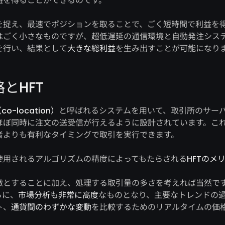
益を得ることができるのです。
を捉え、最速でポジションを取ることで、ごく短時間で利益を
はごく小さなものですが、超低遅延の通信環境と自動発注シス
を行い、結果として
大きな総利益
を生み出すことが可能になり
とHFT
-location）
と呼ばれるシステムを用いて、取引所のサー
ほぼ同時に注文の送受信が行えるように設計されています。こ
者よりも有利なタイミングで取引を実行できます。
使用されるアルゴリズムの精度によってもたらされる
HFTのメ
徴とすることに加え、処理する取引量の多さを考えれば当然で
らに、
市場分析も非常に高度
なものとなり、主要なトレンドの
ト、
通貨間のわずかな変動
を比較するためのリアルタイムの価