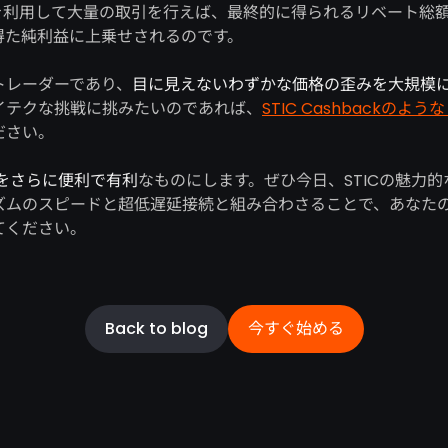
を利用して大量の取引を行えば、最終的に得られるリベート総
得た純利益に上乗せされるのです。
トレーダーであり、
目に見えないわずかな価格の歪みを大規模
イテクな挑戦に挑みたいのであれば、
STIC Cashbackの
ださい。
Tをさらに便利で有利
なものにします。ぜひ今日、STICの魅力
ズムのスピードと超低遅延接続と組み合わさることで、あなた
てください。
Back to blog
今すぐ始める