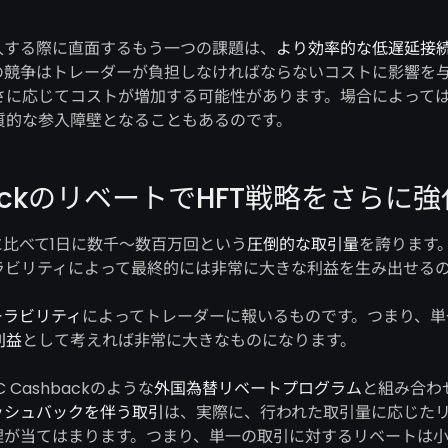
入する際に直面するもう一つの課題は、
より効率的な低遅延接
の競争はトレーダーが負担しなければならないコストに影響を
さに応じてコストが増加する可能性があります。場合によって
質的な参入障壁となることもあるのです。
hbackのリベートでHFT戦略をさらに強
比べて1日に数千〜数百万回という
圧倒的な取引量
を誇ります
ラビリティによって最終的には非常に大きな利益を生み出せる
ーラビリティ
によってトレーダーに報いるものです。つまり、単
利益
として考えれば非常に大きなものになります。
 Cashbackのような
外国為替リベートプログラム
と組み合わ
ッシュバックを伴う取引
は、実際に、行われた取引量に応じた
理が当てはまります。つまり、単一の取引に対するリベートは