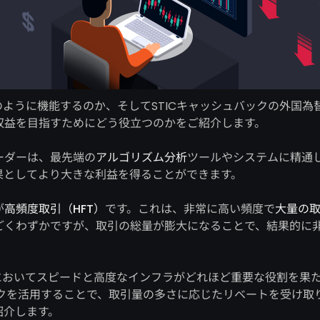
のように機能するのか、そしてSTICキャッシュバックの外国
収益を目指すためにどう役立つのかをご紹介します。
ーダーは、最先端の
アルゴリズム分析
ツールやシステムに精通
果としてより大きな利益を得ることができます。
が
高頻度取引（HFT）
です。これは、非常に高い頻度で
大量の
ごくわずかですが、取引の総量が膨大になることで、結果的に
においてスピードと高度なインフラがどれほど重要な役割を果
ックを活用することで、取引量の多さに応じたリベートを受け取り
紹介します。