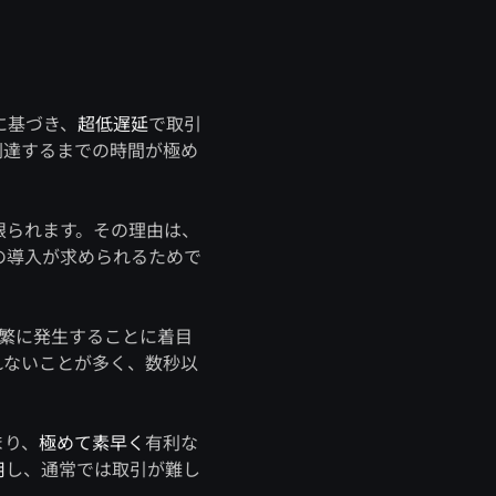
に基づき、
超低遅延
で取引
到達するまでの時間が極め
限られます。その理由は、
の導入が求められるためで
繁に発生することに着目
れないことが多く、数秒以
まり、
極めて素早く
有利な
用
し、通常では取引が難し