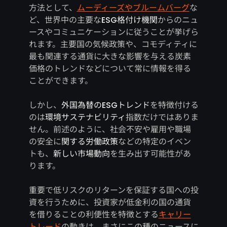
方法として、
ムーディーズやブルームバーグ
な
ど、世界中の主要な
ESG格付け機関
からのニュ
ースやコミュニケーションに従うことが挙げら
れます。主要国の気候政策や、コモディティに
最も関連する通貨に大きな影響を与える炭素
価格のトレンドなどについて常に情報を得る
ことができます。
しかし、
外国為替のESGトレンド
を特徴付ける
のは
環境サステナビリティ
指数だけではありま
せん。前述のように、社会不安や雇用や職場
の安全に
関する労働政策
などの特定のイベン
トも、
新しい市場動向
を生み出す可能性があ
ります。
重要で低リスクのリターンを保証する国への投
資を行うために、投資家が低金利の国の通貨
を借りることの利便性を特徴とする
キャリー
トレード
の動きは、まさにこの種のニュースに