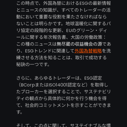
この時点で、外国為替におけるESGの最新情報
とニュースの知識が、すべてのトレーダーの活
動において重要な役割を果たさなければなら
ないことは明らかです。地球温暖化に関するパ
リ協定の段階的な更新、EUのグリーン・ディ
ールに関する年次報告書、大国の労働政策：
この種のニュースは
無尽蔵の収益機会の源
であ
り、ESGトレンドに関連して
外国為替戦略
を洗
練させる方法を知ることは、取引で成功する
秘訣の一つです。
さらに、あらゆるトレーダーは、ESG認定
（BCorpまたはISO14001認定など）を取得し
たブローカーを選択することで、サステナビリ
ティの観点から具体的に何かを行う機会を得
て、社会的コミットメントを示すことができま
す。
そして、この点に関して、サステイナブルな慣