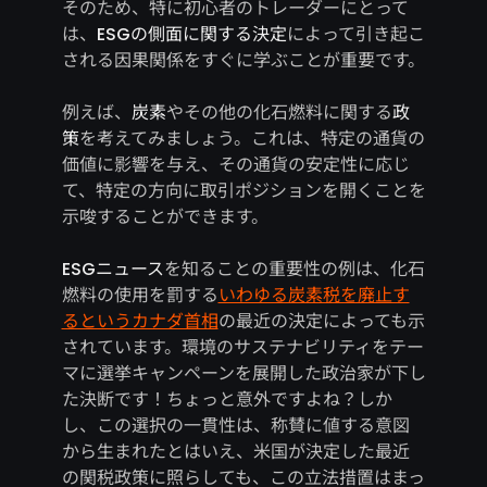
そのため、特に初心者のトレーダーにとって
は、
ESGの側面に関する決定
によって引き起こ
される因果関係をすぐに学ぶことが重要です。
例えば、
炭素
やその他の化石燃料に関する
政
策
を考えてみましょう。これは、特定の通貨の
価値に影響を与え、その通貨の安定性に応じ
て、特定の方向に取引ポジションを開くことを
示唆することができます。
ESGニュース
を知ることの重要性の例は、化石
燃料の使用を罰する
いわゆる炭素税を廃止す
るというカナダ首相
の最近の決定によっても示
されています。環境のサステナビリティをテー
マに選挙キャンペーンを展開した政治家が下し
た決断です！ちょっと意外ですよね？しか
し、この選択の一貫性は、称賛に値する意図
から生まれたとはいえ、米国が決定した最近
の関税政策に照らしても、この立法措置はまっ