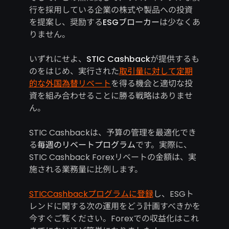
行を採用している企業の株式や製品への投資
を提案し、奨励する
ESGブローカー
は少なくあ
りません。
いずれにせよ、
STIC Cashback
が提供するも
のをはじめ、実行された
取引量に対して定期
的な外国為替リベート
を得る機会と適切な投
資を組み合わせることに勝る戦略はありませ
ん。
STIC Cashbackは、予算の管理を最適化でき
る
毎週のリベートプログラム
です。実際に、
STIC Cashback Forexリベートの金額は、実
施される業務量に比例します。
STICCashbackプログラムに登録
し、ESGト
レンドに関する次の運用をどう計画すべきかを
今すぐご覧ください。Forexでの収益化はこれ